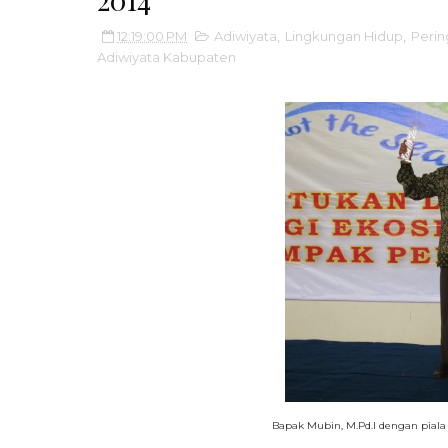
12:19:00 PM
Adiwiyata
,
Lingkungan Hidup
,
Perin
Adiwiyata Kabupaten
Bapak Mubin, M.Pd.I dengan
piala