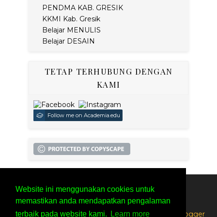
PENDMA KAB. GRESIK
KKMI Kab. Gresik
Belajar MENULIS
Belajar DESAIN
TETAP TERHUBUNG DENGAN
KAMI
Follow me on Academia.edu
Website ini menggunakan cookies untuk
SITEMAP
PRIVACY POLICY
memastikan anda mendapatkan pengalaman
Created By
SoraTemplates
| Distributed By
Free Blogger
terbaik pada website kami.
Learn more