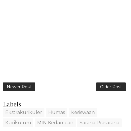
Newer Post
Older Post
Labels
Ekstrakurikuler
Humas
Kesiswaan
Kurikulum
MIN Kedamean
Sarana Prasarana