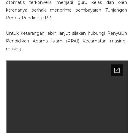
otomatis terkonversi menjadi guru kelas dan oleh
karenanya berhak menerima pembayaran Tunjangan
Profesi Pendidik (TPP).
Untuk keterangan lebih lanjut silakan hubungi Penyuluh
Pendidikan Agama Islam (PPAI) Kecamatan masing-
masing.