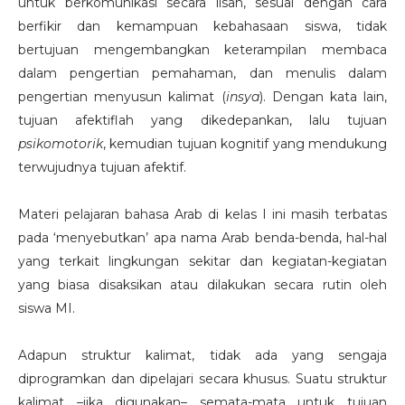
untuk berkomunikasi secara lisan, sesuai dengan cara
berfikir dan kemampuan kebahasaan siswa, tidak
bertujuan mengembangkan keterampilan membaca
dalam pengertian pemahaman, dan menulis dalam
pengertian menyusun kalimat (
insya
). Dengan kata lain,
tujuan afektiflah yang dikedepankan, lalu tujuan
psikomotorik
, kemudian tujuan kognitif yang mendukung
terwujudnya tujuan afektif.
Materi pelajaran bahasa Arab di kelas I ini masih terbatas
pada ‘menyebutkan’ apa nama Arab benda-benda, hal-hal
yang terkait lingkungan sekitar dan kegiatan-kegiatan
yang biasa disaksikan atau dilakukan secara rutin oleh
siswa MI.
Adapun struktur kalimat, tidak ada yang sengaja
diprogramkan dan dipelajari secara khusus. Suatu struktur
kalimat –jika digunakan– semata-mata untuk tujuan