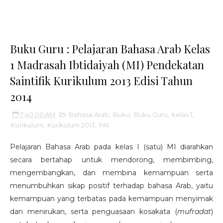
Buku Guru : Pelajaran Bahasa Arab Kelas
1 Madrasah Ibtidaiyah (MI) Pendekatan
Saintifik Kurikulum 2013 Edisi Tahun
2014
7:40:00 AM
Bahasa Arab
,
Buku
,
Buku Guru
,
kelas 1
,
Kurikulum
,
Kurikulum 2013
,
PAI
Pelajaran Bahasa Arab pada kelas I (satu) MI diarahkan
secara bertahap untuk mendorong, membimbing,
mengembangkan, dan membina kemampuan serta
menumbuhkan sikap positif terhadap bahasa Arab, yaitu
kemampuan yang terbatas pada kemampuan menyimak
dan menirukan, serta penguasaan kosakata (
mufradat
)