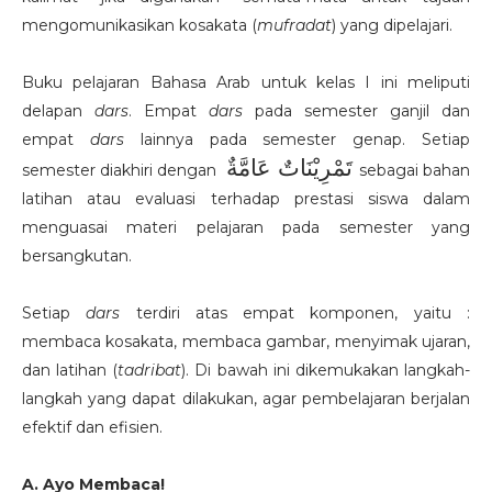
mengomunikasikan kosakata (
mufradat
) yang dipelajari.
Buku pelajaran Bahasa Arab untuk kelas I ini meliputi
delapan
dars
. Empat
dars
pada semester ganjil dan
empat
dars
lainnya pada semester genap. Setiap
تَمْرِيْنَاتٌ عَامَّةٌ
semester diakhiri dengan
sebagai bahan
latihan atau evaluasi terhadap prestasi siswa dalam
menguasai materi pelajaran pada semester yang
bersangkutan.
Setiap
dars
terdiri atas empat komponen, yaitu :
membaca kosakata, membaca gambar, menyimak ujaran,
dan latihan (
tadribat
). Di bawah ini dikemukakan langkah-
langkah yang dapat dilakukan, agar pembelajaran berjalan
efektif dan efisien.
A.
Ayo Membaca!