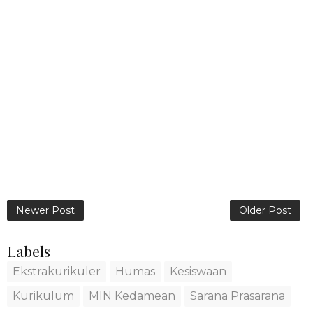
Newer Post
Older Post
Labels
Ekstrakurikuler
Humas
Kesiswaan
Kurikulum
MIN Kedamean
Sarana Prasarana