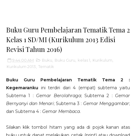
Buku Guru Pembelajaran Tematik Tema 2
Kelas 1 SD/MI (Kurikulum 2013 Edisi
Revisi Tahun 2016)
9:44:00 AM
Buku
,
Buku Guru
,
kelas 1
,
Kurikulum
,
Kurikulum 2013
,
Tematik
Buku Guru Pembelajaran Tematik Tema 2 :
Kegemaranku
ini terdiri dari 4 (empat) subtema yaitu
Subtema 1 :
Gemar Berolahraga
; Subtema 2 :
Gemar
Bernyanyi dan Menari
; Subtema 3 :
Gemar Menggambar
;
dan Subtema 4 :
Gemar Membaca
.
Silakan klik tombol hitam yang ada di pojok kanan atas
buku untuk dapat melakukan cetak (print) atau download