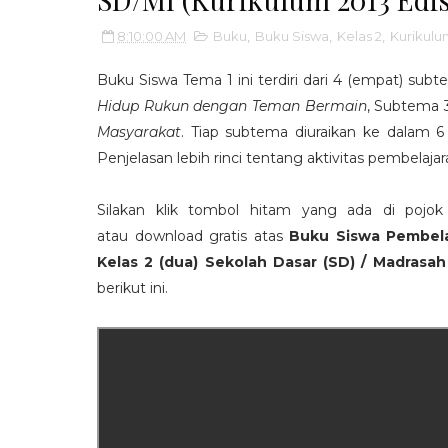
8:10:00 AM
Buku
,
Buku Siswa
,
Kelas 2
,
Kurikulu
Buku Siswa Tema 1 ini terdiri dari 4 (empat) subt
Hidup Rukun dengan Teman Bermain
, Subtema 
Masyarakat
. Tiap subtema diuraikan ke dalam 6 
Penjelasan lebih rinci tentang aktivitas pembelaj
Silakan klik tombol hitam yang ada di pojo
atau download gratis atas
Buku Siswa Pembela
Kelas 2 (dua) Sekolah Dasar (SD) / Madrasah 
berikut ini.