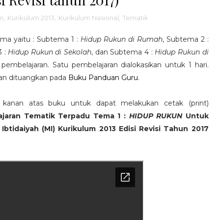
m
,
Kurikulum 2013
,
Kurikulum Nasional
,
Tematik
ema yaitu : Subtema 1 :
Hidup Rukun di Rumah
, Subtema 2 :
3 :
Hidup Rukun di Sekolah
, dan Subtema 4 :
Hidup Rukun di
pembelajaran. Satu pembelajaran dialokasikan untuk 1 hari.
aran dituangkan pada
Buku Panduan Guru
.
k kanan atas buku untuk dapat melakukan cetak (print)
jaran Tematik Terpadu Tema 1 :
HIDUP RUKUN
Untuk
Ibtidaiyah (MI) Kurikulum 2013 Edisi Revisi Tahun 2017