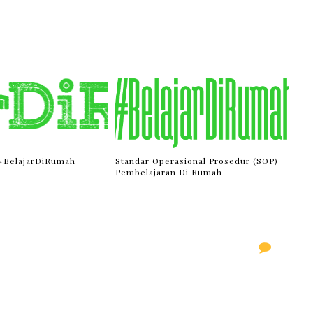
 #BelajarDiRumah
Standar Operasional Prosedur (SOP)
Pembelajaran Di Rumah