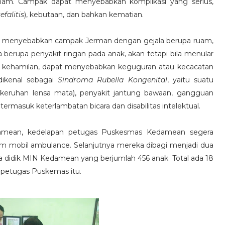
 demam. Campak dapat menyebabkan komplikasi yang serius,
efalitis
), kebutaan, dan bahkan kematian.
at menyebabkan campak Jerman dengan gejala berupa ruam,
 berupa penyakit ringan pada anak, akan tetapi bila menular
al kehamilan, dapat menyebabkan keguguran atau kecacatan
 dikenal sebagai
Sindroma Rubella Kongenital
, yaitu suatu
(kekeruhan lensa mata), penyakit jantung bawaan, gangguan
masuk keterlambatan bicara dan disabilitas intelektual.
amean, kedelapan petugas Puskesmas Kedamean segera
am mobil ambulance. Selanjutnya mereka dibagi menjadi dua
 didik MIN Kedamean yang berjumlah 456 anak. Total ada 18
a petugas Puskemas itu.