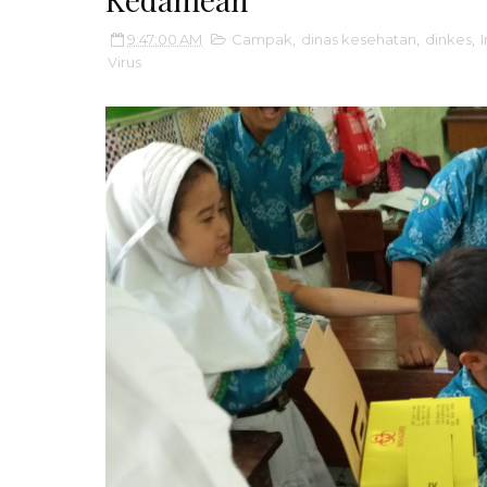
9:47:00 AM
Campak
,
dinas kesehatan
,
dinkes
,
Virus