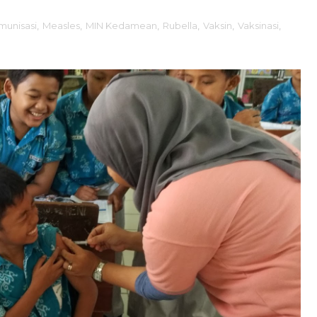
Imunisasi
,
Measles
,
MIN Kedamean
,
Rubella
,
Vaksin
,
Vaksinasi
,