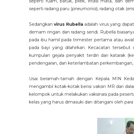
seperti ruam, batuk, pilek, iritasi mata, dan
seperti radang paru (
pneumonia
), radang otak (
ens
Sedangkan
virus Rubella
adalah virus yang dap
demam ringan dan radang sendi. Rubella biasanya
pada ibu hamil pada trimester pertama atau aw
pada bayi yang dilahirkan. Kecacatan tersebut
kumpulan gejala penyakit terdiri dari katarak 
pendengaran, dan keterlambatan perkembangan, ter
Usai beramah-tamah dengan Kepala MIN Ked
mengambil kotak-kotak berisi vaksin MR dari dal
kelompok untuk melakukan vaksinasi pada peserta
kelas yang harus dimasuki dan ditangani oleh par