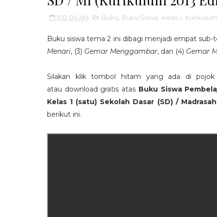
11:12:00 AM
Buku
,
Buku Siswa
,
kelas 1
,
Kurikulum
Buku siswa tema 2 ini dibagi menjadi empat sub-t
Menari
, (3)
Gemar Menggambar
, dan (4)
Gemar 
Silakan klik tombol hitam yang ada di pojo
atau download gratis atas
Buku Siswa Pembela
Kelas 1 (satu) Sekolah Dasar (SD) / Madrasah
berikut ini.