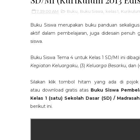
7:39:00 AM
Buku
,
Buku Siswa
,
kelas 1
,
Kurikulu
Buku Siswa merupakan buku panduan sekaligus 
aktif dalam pembelajaran, juga didesain penuh
siswa.
Buku Siswa Tema 4 untuk Kelas 1 SD/MI ini dibag
Kegiatan Keluargaku
,
(3)
Keluarga Besarku
, dan 
Silakan klik tombol hitam yang ada di pojo
atau download gratis atas
Buku Siswa Pembel
Kelas 1 (satu) Sekolah Dasar (SD) / Madrasah
berikut ini.