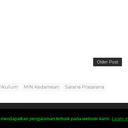
Older Post
rikulum
MIN Kedamean
Sarana Prasarana
reated By
SoraTemplates
| Distributed By
Free Blogger Templat
 mendapatkan pengalaman terbaik pada website kami.
Learn 