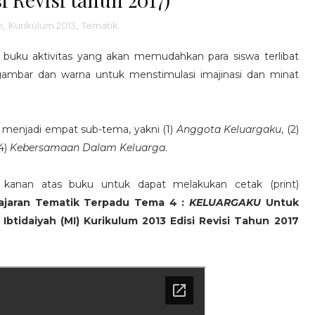
m
,
Kurikulum 2013
,
Tematik
buku aktivitas yang akan memudahkan para siswa terlibat
 gambar dan warna untuk menstimulasi imajinasi dan minat
i menjadi empat sub-tema, yakni (1)
Anggota Keluargaku
, (2)
(4)
Kebersamaan Dalam Keluarga
.
k kanan atas buku untuk dapat melakukan cetak (print)
ajaran Tematik Terpadu Tema 4 :
KELUARGAKU
Untuk
 Ibtidaiyah (MI) Kurikulum 2013 Edisi Revisi Tahun 2017