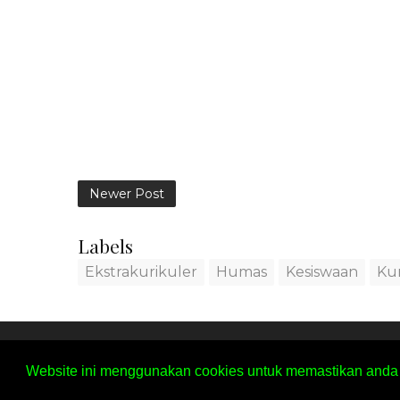
Newer Post
Labels
Ekstrakurikuler
Humas
Kesiswaan
Ku
SITEMAP
PRIVACY POLICY
C
Website ini menggunakan cookies untuk memastikan anda