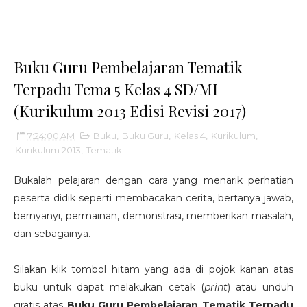
Buku Guru Pembelajaran Tematik
Terpadu Tema 5 Kelas 4 SD/MI
(Kurikulum 2013 Edisi Revisi 2017)
7:24:00 AM
Buku
,
Buku Guru
,
Kelas 4
,
Kurikulum
,
Kurikulum 2013
,
Tematik
Bukalah pelajaran dengan cara yang menarik perhatian
peserta didik seperti membacakan cerita, bertanya jawab,
bernyanyi, permainan, demonstrasi, memberikan masalah,
dan sebagainya.
Silakan klik tombol hitam yang ada di pojok kanan atas
buku untuk dapat melakukan cetak (
print
) atau unduh
gratis atas
Buku Guru Pembelajaran Tematik Terpadu