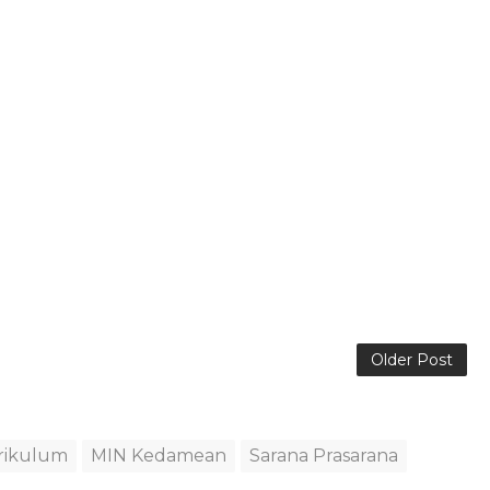
Older Post
rikulum
MIN Kedamean
Sarana Prasarana