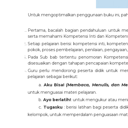
Untuk mengoptimalkan penggunaan buku ini, paha
Pertama, bacalah bagian pendahuluan untuk me
serta memahami Kompetensi Inti dan Kompetensi
Setiap pelajaran berisi: kompetensi inti, kompeten
pokok, proses pembelajaran, penilaian, pengayaan,
Pada Sub bab tertentu penomoran Kompetensi I
disesuaikan dengan tahapan pencapaian kompeten
Guru perlu mendorong peserta didik untuk me
pelajaran sebagai berikut:
a.
Aku Bisa!
(Membaca, Menulis, dan Me
untuk menguasai materi pelajaran.
b.
Ayo berlatih!
: untuk mengukur atau menil
c.
Tugasku
: berisi latihan bagi peserta d
kelompok, untuk memperdalam penguasaan mater