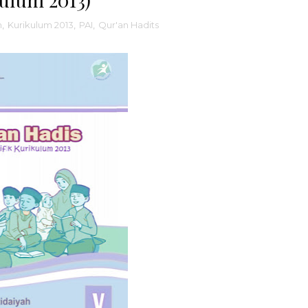
m
,
Kurikulum 2013
,
PAI
,
Qur'an Hadits