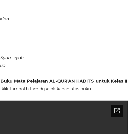
r'an
 Syamsiyah
Tua
s
Buku Mata Pelajaran AL-QUR'AN HADITS untuk Kelas II
an klik tombol hitam di pojok kanan atas buku.