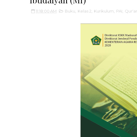
11:18:00 AM
Buku
,
Kelas 2
,
Kurikulum
,
PAI
,
Qur'a