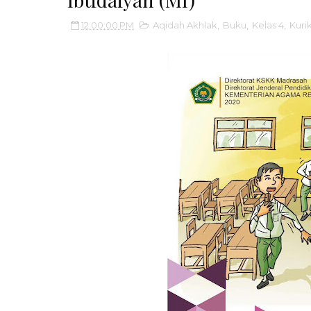
12:00:00 PM
Aqidah Akhlak
,
Buku
,
Kelas 4
,
Kuri