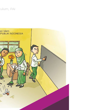
kulum
,
PAI