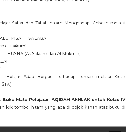
NA (Al-Malik, Al-Qudduus, dan Al Aziz)
H
jar Sabar dan Tabah dalam Menghadapi Cobaan melalui
ALUI KISAH TSA'LABAH
amu'alaikum)
L HUSNA (As Salaam dan Al Mukmin)
ALLAH
)
Belajar Adab Bergaul Terhadap Teman melalui Kisah
h Saw)
is
Buku Mata Pelajaran AQIDAH AKHLAK untuk Kelas IV
kan klik tombol hitam yang ada di pojok kanan atas buku di