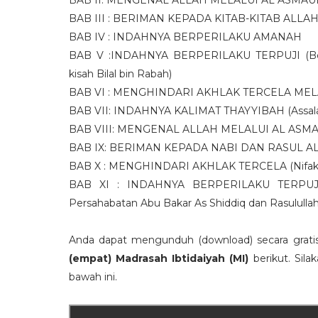
BAB II: MENGENAL ALLAH MELALUI AL ASMAUL HUS
BAB III : BERIMAN KEPADA KITAB-KITAB ALLA
BAB IV : INDAHNYA BERPERILAKU AMANAH
BAB V :INDAHNYA BERPERILAKU TERPUJI (Bela
kisah Bilal bin Rabah)
BAB VI : MENGHINDARI AKHLAK TERCELA MEL
BAB VII: INDAHNYA KALIMAT THAYYIBAH (Assal
BAB VIII: MENGENAL ALLAH MELALUI AL ASMAU
BAB IX: BERIMAN KEPADA NABI DAN RASUL 
BAB X : MENGHINDARI AKHLAK TERCELA (Nifak
BAB XI : INDAHNYA BERPERILAKU TERPUJI (
Persahabatan Abu Bakar As Shiddiq dan Rasululla
Anda dapat mengunduh (download) secara grat
(empat) Madrasah Ibtidaiyah (MI)
berikut. Sila
bawah ini.