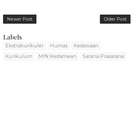
Newer Post
Older Post
Labels
Ekstrakurikuler
Humas
Kesiswaan
Kurikulum
MIN Kedamean
Sarana Prasarana