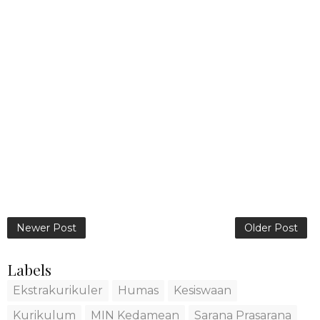
Newer Post
Older Post
Labels
Ekstrakurikuler
Humas
Kesiswaan
Kurikulum
MIN Kedamean
Sarana Prasarana