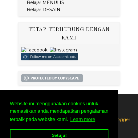
Belajar MENULIS
Belajar DESAIN
TETAP TERHUBUNG DENGAN
KAMI
Follow me on Academia.edu
Website ini menggunakan cookies untuk
SITEMAP
PRIVACY POLICY
memastikan anda mendapatkan pengalaman
terbaik pada website kami.
Learn more
Created By
SoraTemplates
| Distributed By
Free Blogger
Setuju!
Templates