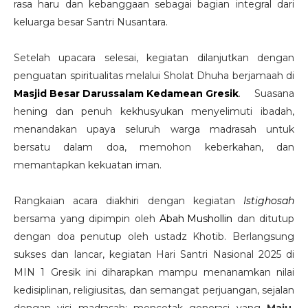
rasa haru dan kebanggaan sebagai bagian integral dari
keluarga besar Santri Nusantara.
Setelah upacara selesai, kegiatan dilanjutkan dengan
penguatan spiritualitas melalui Sholat Dhuha berjamaah di
Masjid Besar Darussalam Kedamean Gresik
. Suasana
hening dan penuh kekhusyukan menyelimuti ibadah,
menandakan upaya seluruh warga madrasah untuk
bersatu dalam doa, memohon keberkahan, dan
memantapkan kekuatan iman.
Rangkaian acara diakhiri dengan kegiatan
Istighosah
bersama yang dipimpin oleh
Abah Mushollin
dan ditutup
dengan doa penutup oleh ustadz Khotib. Berlangsung
sukses dan lancar, kegiatan Hari Santri Nasional 2025 di
MIN 1 Gresik ini diharapkan mampu menanamkan nilai
kedisiplinan, religiusitas, dan semangat perjuangan, sejalan
dengan visi madrasah: mencetak generasi yang
Maju,