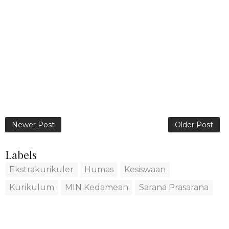
Newer Post
Older Post
Labels
Ekstrakurikuler
Humas
Kesiswaan
Kurikulum
MIN Kedamean
Sarana Prasarana