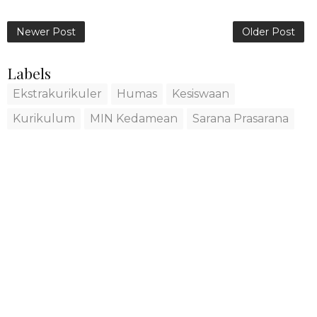
Newer Post
Older Post
Labels
Ekstrakurikuler
Humas
Kesiswaan
Kurikulum
MIN Kedamean
Sarana Prasarana