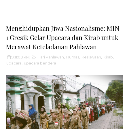
Menghidupkan Jiwa Nasionalisme: MIN
1 Gresik Gelar Upacara dan Kirab untuk
Merawat Keteladanan Pahlawan
9:11:00 PM
Hari Pahlawan
,
Humas
,
Kesiswaan
,
Kirab
,
upacara
,
upacara bendera