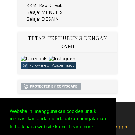
KKMI Kab. Gresik
Belajar MENULIS
Belajar DESAIN
TETAP TERHUBUNG DENGAN
KAMI
Follow me on Academia.edu
Website ini menggunakan cookies untuk
SITEMAP
PRIVACY POLICY
memastikan anda mendapatkan pengalaman
Created By
SoraTemplates
| Distributed By
Free Blogger
terbaik pada website kami.
Learn more