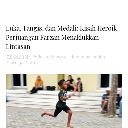
Luka, Tangis, dan Medali: Kisah Heroik
Perjuangan Farzan Menaklukkan
Lintasan
11:16:00 PM
Juara
,
Kesiswaan
,
kompetisi
,
lomba
,
Olahraga
,
Prestasi