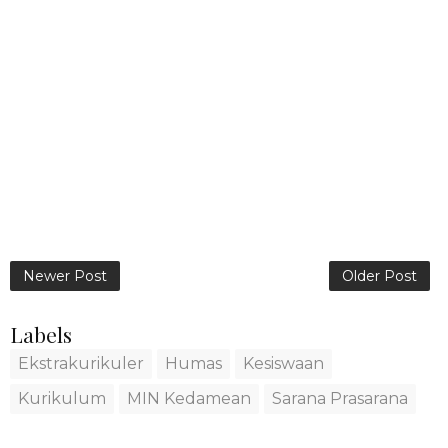
Newer Post
Older Post
Labels
Ekstrakurikuler
Humas
Kesiswaan
Kurikulum
MIN Kedamean
Sarana Prasarana