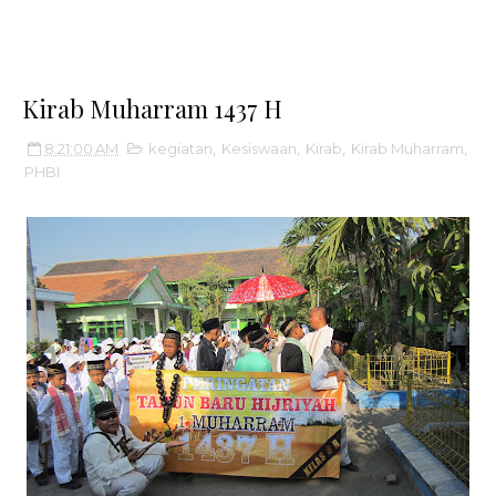
Kirab Muharram 1437 H
8:21:00 AM
kegiatan
,
Kesiswaan
,
Kirab
,
Kirab Muharram
,
PHBI