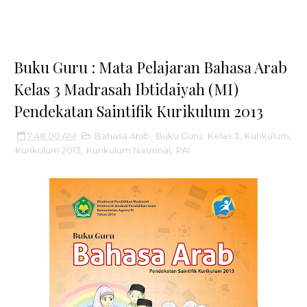
Buku Guru : Mata Pelajaran Bahasa Arab
Kelas 3 Madrasah Ibtidaiyah (MI)
Pendekatan Saintifik Kurikulum 2013
7:48:00 AM
Bahasa Arab
,
Buku Guru
,
Kelas 3
,
Kurikulum
,
Kurikulum 2013
,
Kurikulum Nasional
,
PAI