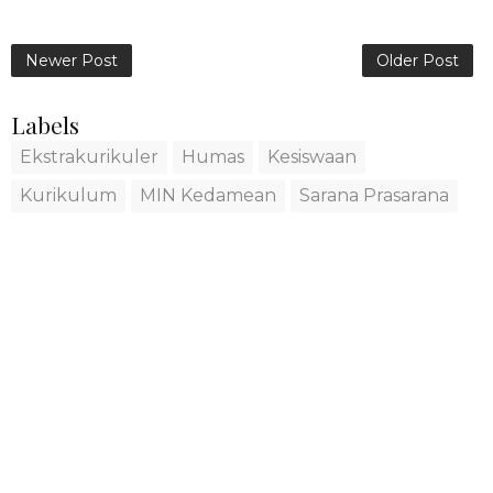
Newer Post
Older Post
Labels
Ekstrakurikuler
Humas
Kesiswaan
Kurikulum
MIN Kedamean
Sarana Prasarana