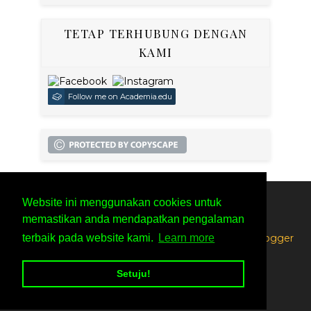
TETAP TERHUBUNG DENGAN
KAMI
Follow me on Academia.edu
Website ini menggunakan cookies untuk
SITEMAP
PRIVACY POLICY
memastikan anda mendapatkan pengalaman
Created By
SoraTemplates
| Distributed By
Free Blogger
terbaik pada website kami.
Learn more
Templates
Setuju!