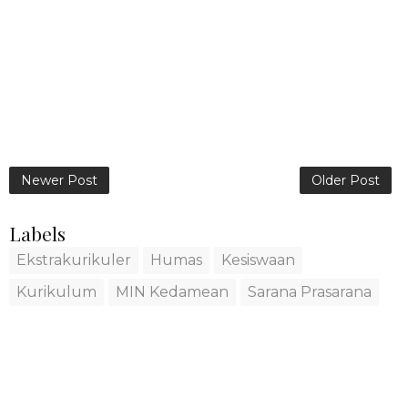
Newer Post
Older Post
Labels
Ekstrakurikuler
Humas
Kesiswaan
Kurikulum
MIN Kedamean
Sarana Prasarana