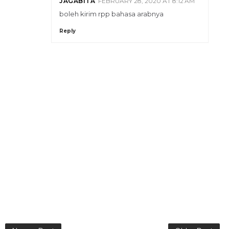
JAGABITA
FEBRUARY 28, 2020 AT 8:12 AM
boleh kirim rpp bahasa arabnya
Reply