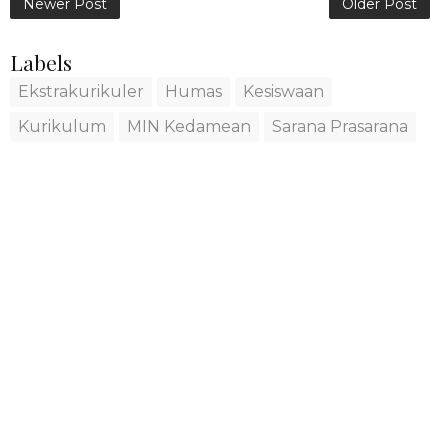
Newer Post
Older Post
Labels
Ekstrakurikuler
Humas
Kesiswaan
Kurikulum
MIN Kedamean
Sarana Prasarana