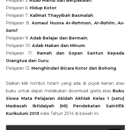
Pelajaran 5:
Adab Mandi dan Berpakaian
;
Pelajaran 6:
Hidup Kotor
;
Pelajaran 7:
Kalimat Thayyibah Basmalah
;
Pelajaran 8:
Asmaul Husna
Ar-Rahman
,
Ar-Rahim
,
As-
Sami'
;
Pelajaran 9:
Adab Belajar dan Bermain
;
Pelajaran 10:
Adab Makan dan Minum
;
Pelajaran 11:
Ramah dan Sopan Santun Kepada
Orangtua dan Guru
;
Pelajaran 12:
Menghindari Bicara Kotor dan Bohong
.
Silakan klik tombol hitam yang ada di pojok kanan atas
buku untuk dapat melakukan download gratis atas
Buku
Siswa Mata Pelajaran Akidah Akhlak Kelas 1 (satu)
Madrasah Ibtidaiyah (MI) Pendekatan Saintifik
Kurikulum 2013
edisi Tahun 2014 di bawah ini.