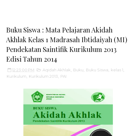
Buku Siswa : Mata Pelajaran Akidah
Akhlak Kelas 1 Madrasah Ibtidaiyah (MI)
Pendekatan Saintifik Kurikulum 2013
Edisi Tahun 2014
12:23:00 PM
Aqidah Akhlak
,
Buku
,
Buku Siswa
,
kelas 1
,
Kurikulum
,
Kurikulum 2013
,
PAI