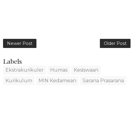
Newer Post
Older Post
Labels
Ekstrakurikuler
Humas
Kesiswaan
Kurikulum
MIN Kedamean
Sarana Prasarana