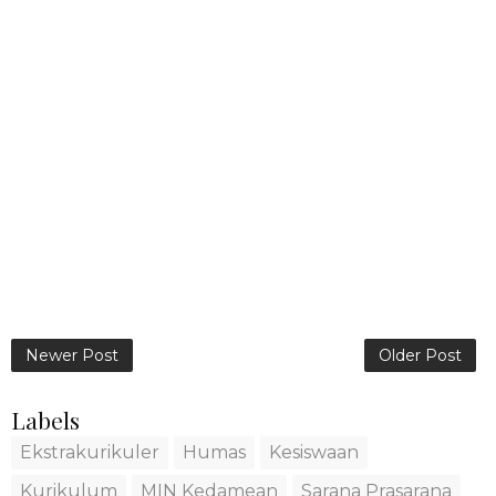
Newer Post
Older Post
Labels
Ekstrakurikuler
Humas
Kesiswaan
Kurikulum
MIN Kedamean
Sarana Prasarana