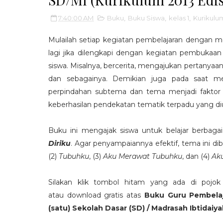
7:40:00 AM
Buku
,
Buku Siswa
,
kelas 1
,
Kurikulu
Mulailah setiap kegiatan pembelajaran dengan m
lagi jika dilengkapi dengan kegiatan pembuka
siswa. Misalnya, bercerita, mengajukan pertany
dan sebagainya. Demikian juga pada saat me
perpindahan subtema dan tema menjadi fakto
keberhasilan pendekatan tematik terpadu yang diu
Buku ini mengajak siswa untuk belajar berbaga
Diriku
. Agar penyampaiannya efektif, tema ini d
(2)
Tubuhku
, (3)
Aku Merawat Tubuhku
, dan (4)
Ak
Silakan klik tombol hitam yang ada di pojo
atau download gratis atas
Buku Guru Pembela
(satu) Sekolah Dasar (SD) / Madrasah Ibtidaiya