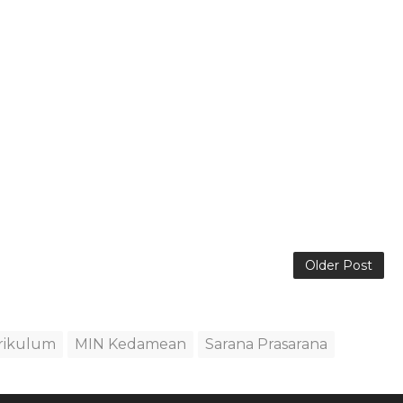
Older Post
rikulum
MIN Kedamean
Sarana Prasarana