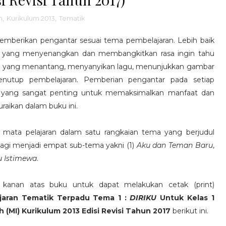
m
,
Kurikulum 2013
,
Tematik
emberikan pengantar sesuai tema pembelajaran. Lebih baik
an yang menyenangkan dan membangkitkan rasa ingin tahu
aan yang menantang, menyanyikan lagu, menunjukkan gambar
nutup pembelajaran. Pemberian pengantar pada setiap
r yang sangat penting untuk memaksimalkan manfaat dan
raikan dalam buku ini.
i mata pelajaran dalam satu rangkaian tema yang berjudul
ibagi menjadi empat sub-tema yakni (1)
Aku dan Teman Baru
,
u Istimewa
.
k kanan atas buku untuk dapat melakukan cetak (print)
jaran Tematik Terpadu Tema 1 :
DIRIKU
Untuk Kelas 1
h (MI) Kurikulum 2013 Edisi Revisi Tahun 2017
berikut ini.