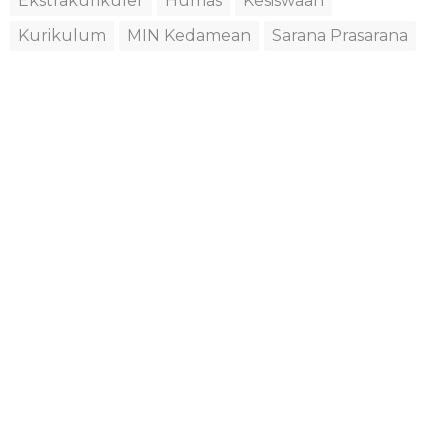
Ekstrakurikuler
Humas
Kesiswaan
Kurikulum
MIN Kedamean
Sarana Prasarana