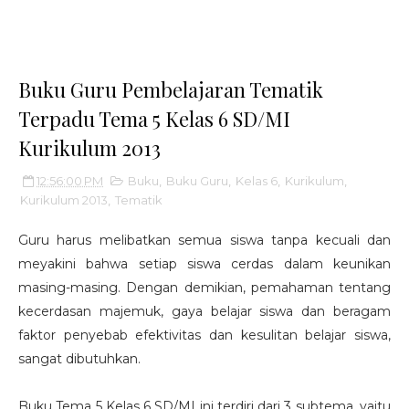
Buku Guru Pembelajaran Tematik
Terpadu Tema 5 Kelas 6 SD/MI
Kurikulum 2013
12:56:00 PM
Buku
,
Buku Guru
,
Kelas 6
,
Kurikulum
,
Kurikulum 2013
,
Tematik
Guru harus melibatkan semua siswa tanpa kecuali dan
meyakini bahwa setiap siswa cerdas dalam keunikan
masing-masing. Dengan demikian, pemahaman tentang
kecerdasan majemuk, gaya belajar siswa dan beragam
faktor penyebab efektivitas dan kesulitan belajar siswa,
sangat dibutuhkan.
Buku Tema 5 Kelas 6 SD/MI ini terdiri dari 3 subtema, yaitu