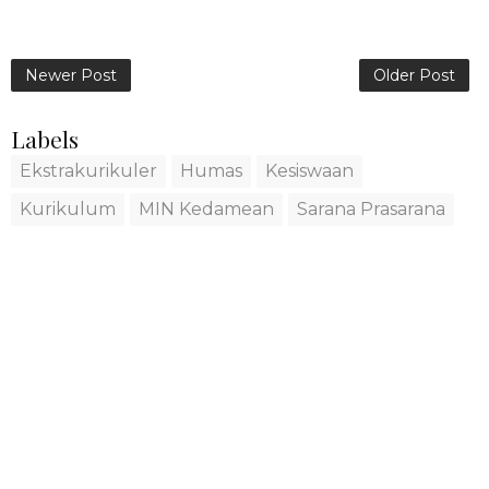
Newer Post
Older Post
Labels
Ekstrakurikuler
Humas
Kesiswaan
Kurikulum
MIN Kedamean
Sarana Prasarana