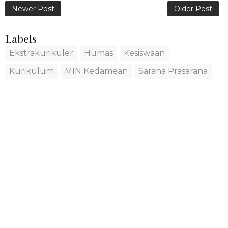
Newer Post
Older Post
Labels
Ekstrakurikuler
Humas
Kesiswaan
Kurikulum
MIN Kedamean
Sarana Prasarana