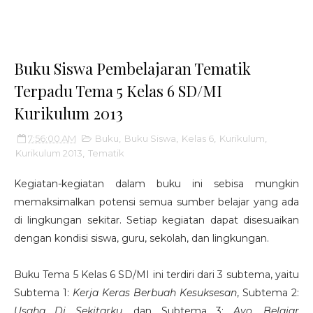
Buku Siswa Pembelajaran Tematik
Terpadu Tema 5 Kelas 6 SD/MI
Kurikulum 2013
7:56:00 AM
Buku
,
Buku Siswa
,
Kelas 6
,
Kurikulum
,
Kurikulum 2013
,
Tematik
Kegiatan-kegiatan dalam buku ini sebisa mungkin
memaksimalkan potensi semua sumber belajar yang ada
di lingkungan sekitar. Setiap kegiatan dapat disesuaikan
dengan kondisi siswa, guru, sekolah, dan lingkungan.
Buku Tema 5 Kelas 6 SD/MI ini terdiri dari 3 subtema, yaitu
Subtema 1:
Kerja Keras Berbuah Kesuksesan
, Subtema 2:
Usaha Di Sekitarku
, dan Subtema 3:
Ayo, Belajar