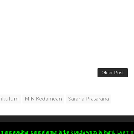
Older Post
rikulum
MIN Kedamean
Sarana Prasarana
reated By
SoraTemplates
| Distributed By
Free Blogger Templat
 mendapatkan pengalaman terbaik pada website kami.
Learn 