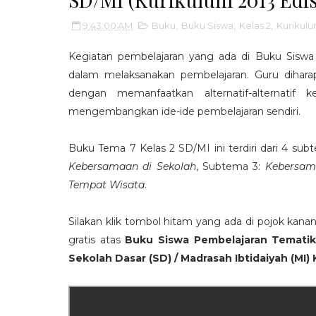
9:43:00 AM
Buku
,
Buku Siswa
,
Kelas 2
,
Kurikul
Kegiatan pembelajaran yang ada di Buku Siswa 
dalam melaksanakan pembelajaran. Guru dihar
dengan memanfaatkan alternatif-alternatif
mengembangkan ide-ide pembelajaran sendiri.
Buku Tema 7 Kelas 2 SD/MI ini terdiri dari 4 sub
Kebersamaan di Sekolah
, Subtema 3:
Kebersam
Tempat Wisata
.
Silakan klik tombol hitam yang ada di pojok kan
gratis atas
Buku Siswa Pembelajaran Temati
Sekolah Dasar (SD) / Madrasah Ibtidaiyah (MI)