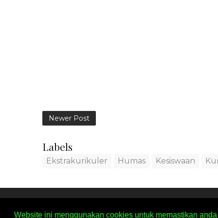
Newer Post
Labels
Ekstrakurikuler
Humas
Kesiswaan
Ku
SITEMAP
PRIVACY POLICY
C
Website ini menggunakan cookies untuk memastikan anda