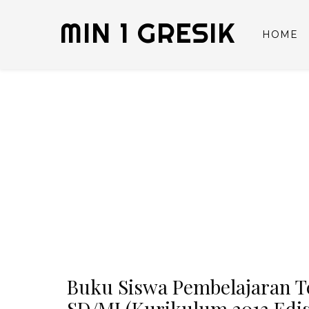
MIN 1 GRESIK
HOME
Buku Siswa Pembelajaran T
SD/MI (Kurikulum 2013 Edis