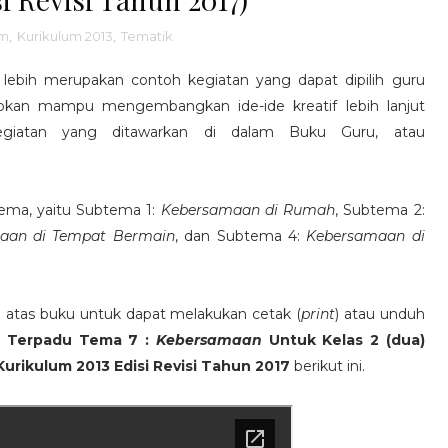
um
,
Kurikulum 2013
,
Tematik
lebih merupakan contoh kegiatan yang dapat dipilih guru
apkan mampu mengembangkan ide-ide kreatif lebih lanjut
 kegiatan yang ditawarkan di dalam Buku Guru, atau
tema, yaitu Subtema 1:
Kebersamaan di Rumah
, Subtema 2:
aan di Tempat Bermain
, dan Subtema 4:
Kebersamaan di
an atas buku untuk dapat melakukan cetak (
print
) atau unduh
k Terpadu Tema 7 :
Kebersamaan
Untuk Kelas 2 (dua)
 Kurikulum 2013 Edisi Revisi Tahun 2017
berikut ini.