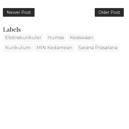
Newer Post
Older Post
Labels
Ekstrakurikuler
Humas
Kesiswaan
Kurikulum
MIN Kedamean
Sarana Prasarana