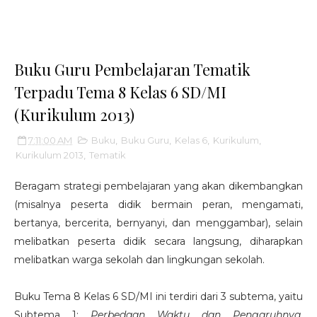
Buku Guru Pembelajaran Tematik
Terpadu Tema 8 Kelas 6 SD/MI
(Kurikulum 2013)
7:11:00 AM
Buku
,
Buku Guru
,
Kelas 6
,
Kurikulum
,
Kurikulum 2013
,
Tematik
Beragam strategi pembelajaran yang akan dikembangkan
(misalnya peserta didik bermain peran, mengamati,
bertanya, bercerita, bernyanyi, dan menggambar), selain
melibatkan peserta didik secara langsung, diharapkan
melibatkan warga sekolah dan lingkungan sekolah.
Buku Tema 8 Kelas 6 SD/MI ini terdiri dari 3 subtema, yaitu
Subtema 1:
Perbedaan Waktu dan Pengaruhnya
,