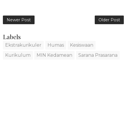
Newer Post
Older Post
Labels
Ekstrakurikuler
Humas
Kesiswaan
Kurikulum
MIN Kedamean
Sarana Prasarana