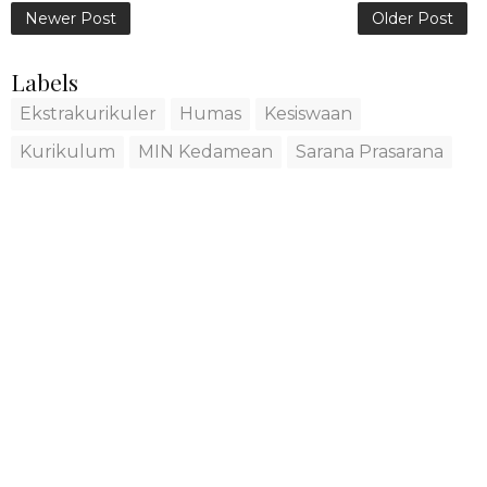
Newer Post
Older Post
Labels
Ekstrakurikuler
Humas
Kesiswaan
Kurikulum
MIN Kedamean
Sarana Prasarana