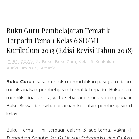
Buku Guru Pembelajaran Tematik
Terpadu Tema 1 Kelas 6 SD/MI
Kurikulum 2013 (Edisi Revisi Tahun 2018)
8:14:00 AM
Buku
,
Buku Guru
,
Kelas 6
,
Kurikulum
,
Kurikulum 2013
,
Tematik
Buku Guru
disusun untuk memudahkan para guru dalam
melaksanakan pembelajaran tematik terpadu. Buku Guru
memiliki dua fungsi, yaitu sebagai petunjuk penggunaan
Buku Siswa dan sebagai acuan kegiatan pembelajaran di
kelas.
Buku Tema 1 ini terbagi dalam 3 sub-tema, yakni (1)
Tumbuhan Sahabatku
, (2)
Hewan Sahabatku
, dan (3)
Ayo,