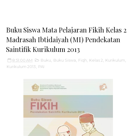
Buku Siswa Mata Pelajaran Fikih Kelas 2
Madrasah Ibtidaiyah (MI) Pendekatan
Saintifik Kurikulum 2013
8:51:00 AM
Buku
,
Buku Siswa
,
Fiqh
,
Kelas 2
,
Kurikulum
,
Kurikulum 2013
,
PAI