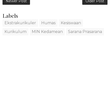
Newer Post
Older Post
Labels
Ekstrakurikuler
Humas
Kesiswaan
Kurikulum
MIN Kedamean
Sarana Prasarana