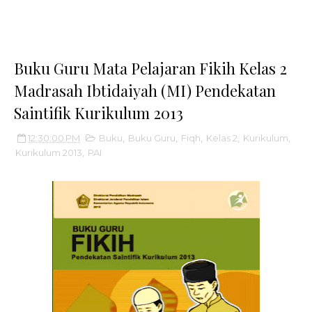
Buku Guru Mata Pelajaran Fikih Kelas 2
Madrasah Ibtidaiyah (MI) Pendekatan
Saintifik Kurikulum 2013
12:30:00 PM
Buku
,
Buku Guru
,
Fiqh
,
Kelas 2
,
Kurikulum
,
Kurikulum 2013
,
PAI