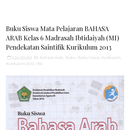
Buku Siswa Mata Pelajaran BAHASA
ARAB Kelas 6 Madrasah Ibtidaiyah (MI)
Pendekatan Saintifik Kurikulum 2013
11:24:00 AM
Bahasa Arab
,
Buku
,
Buku Siswa
,
Kurikulum
,
Kurikulum 2013
,
PAI