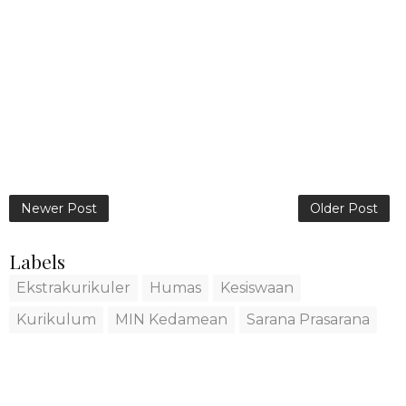
Newer Post
Older Post
Labels
Ekstrakurikuler
Humas
Kesiswaan
Kurikulum
MIN Kedamean
Sarana Prasarana