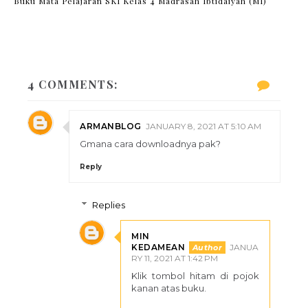
Buku Mata Pelajaran SKI Kelas 4 Madrasah Ibtidaiyah (MI)
4 COMMENTS:
ARMANBLOG
JANUARY 8, 2021 AT 5:10 AM
Gmana cara downloadnya pak?
Reply
Replies
MIN
KEDAMEAN
JANUA
RY 11, 2021 AT 1:42 PM
Klik tombol hitam di pojok
kanan atas buku.