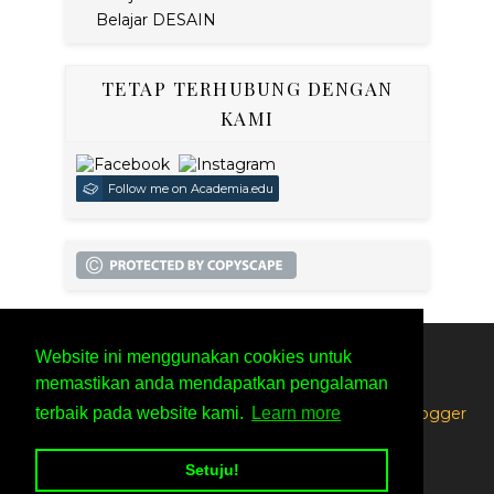
Belajar DESAIN
TETAP TERHUBUNG DENGAN
KAMI
Follow me on Academia.edu
Website ini menggunakan cookies untuk
SITEMAP
PRIVACY POLICY
memastikan anda mendapatkan pengalaman
Created By
SoraTemplates
| Distributed By
Free Blogger
terbaik pada website kami.
Learn more
Templates
Setuju!