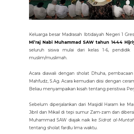
Keluarga besar Madrasah Ibtidaiyah Negeri 1 Gres
Mi’raj Nabi Muhammad SAW tahun 1444 Hijri
seluruh siswa mulai dari kelas 1-6, pendid
muslim/muslimah.
Acara diawali dengan sholat Dhuha, pembacaan Is
Mahfudz, S.Ag. Acara kemudian diisi dengan cera
Beliau menyampaikan kisah tentang peristiwa Per
Sebelum diperjalankan dari Masjidil Haram ke M
Jibril dan Mikail di tepi sumur Zam-zam dan diber
Muhammad SAW diajak naik ke
Sidrat al-Munta
tentang sholat fardlu lima waktu.