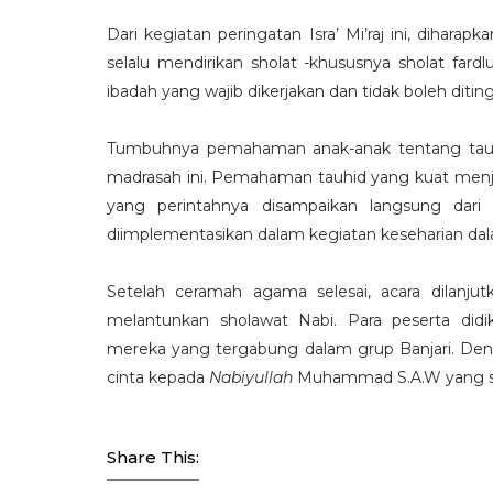
Dari kegiatan peringatan Isra’ Mi’raj ini, diha
selalu mendirikan sholat -khususnya sholat far
ibadah yang wajib dikerjakan dan tidak boleh ditin
Tumbuhnya pemahaman anak-anak tentang tauhid
madrasah ini. Pemahaman tauhid yang kuat menja
yang perintahnya disampaikan langsung da
diimplementasikan dalam kegiatan keseharian dala
Setelah ceramah agama selesai, acara dilanj
melantunkan sholawat Nabi. Para peserta di
mereka yang tergabung dalam grup Banjari. Den
cinta kepada
Nabiyullah
Muhammad S.A.W yang selal
Share This: