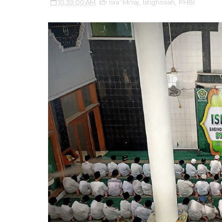
10:39:00 AM
Isra' Mi'raj
,
Istighosah
,
PHBI