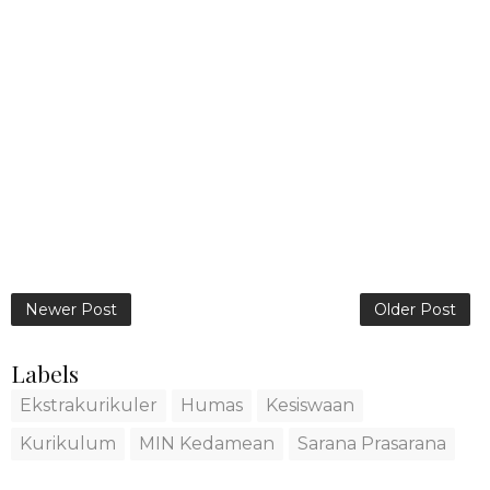
Newer Post
Older Post
Labels
Ekstrakurikuler
Humas
Kesiswaan
Kurikulum
MIN Kedamean
Sarana Prasarana