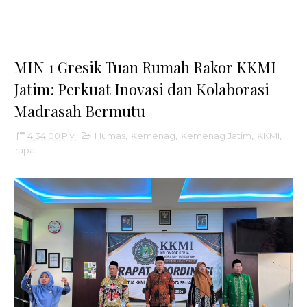
MIN 1 Gresik Tuan Rumah Rakor KKMI
Jatim: Perkuat Inovasi dan Kolaborasi
Madrasah Bermutu
4:34:00 PM
Humas
,
Kemenag
,
Kemenag Jatim
,
KKMI
,
rapat