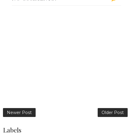
Newer Post
Older Post
Labels