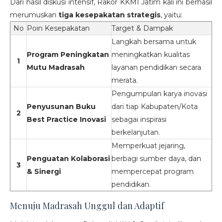
Dari hasil diskusi intensif, Rakor KKMI Jatim kali ini berhasil
merumuskan
tiga kesepakatan strategis
, yaitu:
No
Poin Kesepakatan
Target & Dampak
Langkah bersama untuk
Program Peningkatan
meningkatkan kualitas
1
Mutu Madrasah
layanan pendidikan secara
merata.
Pengumpulan karya inovasi
Penyusunan Buku
dari tiap Kabupaten/Kota
2
Best Practice Inovasi
sebagai inspirasi
berkelanjutan.
Memperkuat jejaring,
Penguatan Kolaborasi
berbagi sumber daya, dan
3
& Sinergi
mempercepat program
pendidikan.
Menuju Madrasah Unggul dan Adaptif