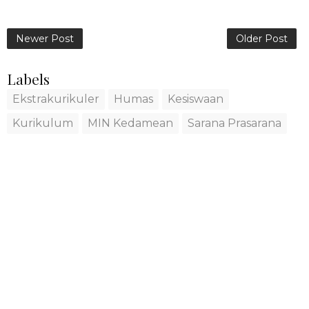
Newer Post
Older Post
Labels
Ekstrakurikuler
Humas
Kesiswaan
Kurikulum
MIN Kedamean
Sarana Prasarana