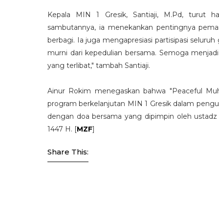
Kepala MIN 1 Gresik, Santiaji, M.Pd, turut 
sambutannya, ia menekankan pentingnya peman
berbagi. Ia juga mengapresiasi partisipasi seluru
murni dari kepedulian bersama. Semoga menjadi
yang terlibat," tambah Santiaji.
Ainur Rokim menegaskan bahwa "Peaceful Muhar
program berkelanjutan MIN 1 Gresik dalam penguat
dengan doa bersama yang dipimpin oleh ustadz D
1447 H.
[
MZF
]
Share This: