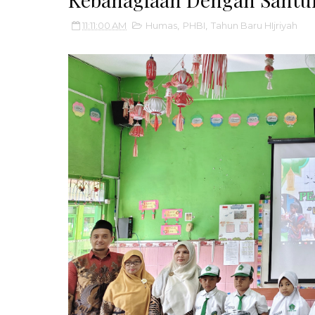
11:11:00 AM
Humas
,
PHBI
,
Tahun Baru HIjriyah