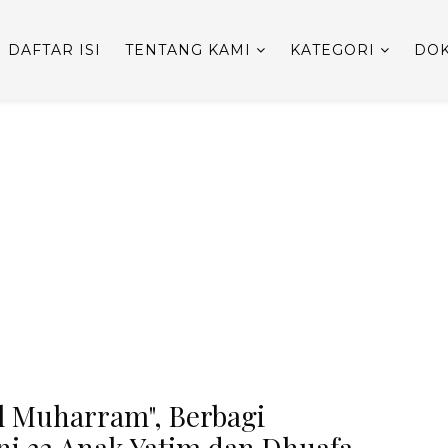
DAFTAR ISI
TENTANG KAMI
KATEGORI
DOK
ul Muharram", Berbagi
i 32 Anak Yatim dan Dhuafa