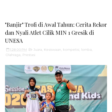
"Banjir" Trofi di Awal Tahun: Cerita Rekor
dan Nyali Atlet Cilik MIN 1 Gresik di
UNESA
1:28:00 PM
Juara
,
Kesiswaan
,
kompetisi
,
lomba
,
Olahraga
,
Prestasi