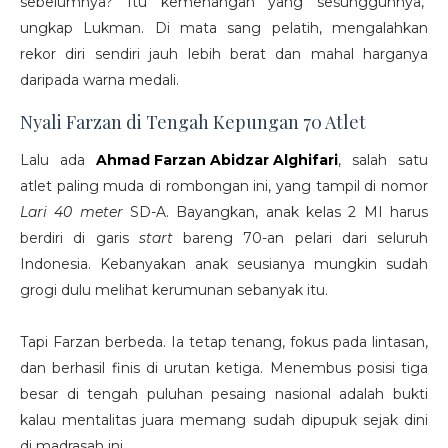
sebelumnya? Itu kemenangan yang sesungguhnya,"
ungkap Lukman. Di mata sang pelatih, mengalahkan
rekor diri sendiri jauh lebih berat dan mahal harganya
daripada warna medali.
Nyali Farzan di Tengah Kepungan 70 Atlet
Lalu ada
Ahmad Farzan Abidzar Alghifari
, salah satu
atlet paling muda di rombongan ini, yang tampil di nomor
Lari 40 meter
SD-A. Bayangkan, anak kelas 2 MI harus
berdiri di garis
start
bareng 70-an pelari dari seluruh
Indonesia. Kebanyakan anak seusianya mungkin sudah
grogi dulu melihat kerumunan sebanyak itu.
Tapi Farzan berbeda. Ia tetap tenang, fokus pada lintasan,
dan berhasil finis di urutan ketiga. Menembus posisi tiga
besar di tengah puluhan pesaing nasional adalah bukti
kalau mentalitas juara memang sudah dipupuk sejak dini
di madrasah ini.