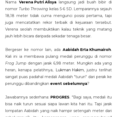
Nama
Verena Putri Alisya
langsung jadi buah bibir di
nomor
Turbo Throwing
kelas 5-6 SD. Lemparannya sejauh
18,18 meter tidak cuma mengunci posisi pertama, tapi
juga mencatatkan rekor terbaik di kejuaraan tersebut.
Verena seolah membuktikan kalau teknik yang matang
jauh lebih bicara daripada sekadar tenaga besar.
Bergeser ke nomor lain, ada
Aabidah Erta Khumairoh
.
Kali ini ia membawa pulang medali perunggu di nomor
Frog Jump
dengan jarak 6,98 meter. Mungkin ada yang
heran, kenapa pelatihnya,
Lukman Hakim
, justru terlihat
sangat puas padahal medali Aabidah "turun" dari perak ke
perunggu dibandingkan
event sebelumnya
?
Jawabannya sederhana:
PROGRES
. "Bagi saya, medali itu
bisa naik turun sesuai siapa lawan kita hari itu. Tapi jarak
lompatan Aabidah yang naik hampir setengah meter dari