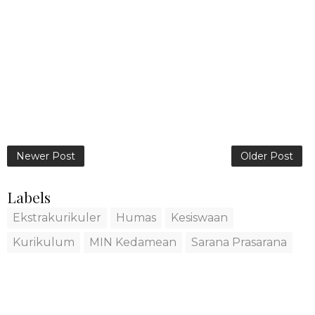
Newer Post
Older Post
Labels
Ekstrakurikuler
Humas
Kesiswaan
Kurikulum
MIN Kedamean
Sarana Prasarana