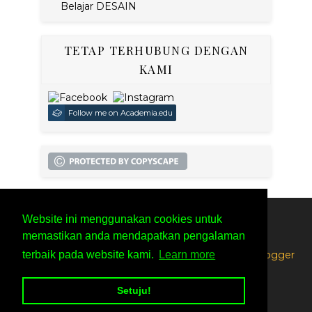
Belajar DESAIN
TETAP TERHUBUNG DENGAN
KAMI
Follow me on Academia.edu
Website ini menggunakan cookies untuk
SITEMAP
PRIVACY POLICY
memastikan anda mendapatkan pengalaman
terbaik pada website kami.
Learn more
Created By
SoraTemplates
| Distributed By
Free Blogger
Setuju!
Templates