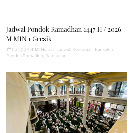
Jadwal Pondok Ramadhan 1447 H / 2026
M MIN 1 Gresik
11:34:00 AM
Humas
,
Jadwal
,
Kesiswaan
,
Kurikulum
,
Pondok Romadlon
,
Ramadhan