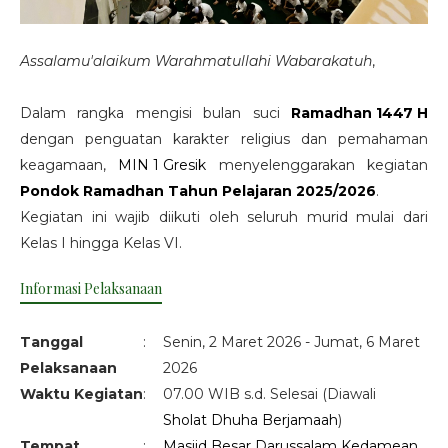
Assalamu'alaikum Warahmatullahi Wabarakatuh
,
Dalam rangka mengisi bulan suci
Ramadhan 1447 H
dengan penguatan karakter religius dan pemahaman
keagamaan,
MIN 1 Gresik
menyelenggarakan kegiatan
Pondok Ramadhan Tahun Pelajaran 2025/2026
.
Kegiatan ini wajib diikuti oleh seluruh murid mulai dari
Kelas I hingga Kelas VI.
Informasi Pelaksanaan
Tanggal
:
Senin, 2 Maret 2026 - Jumat, 6 Maret
Pelaksanaan
2026
Waktu Kegiatan
:
07.00 WIB s.d. Selesai (Diawali
Sholat Dhuha Berjamaah
)
Tempat
:
Masjid Besar Darussalam Kedamean